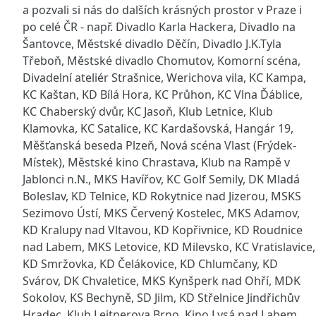
a pozvali si nás do dalších krásných prostor v Praze i
po celé ČR - např. Divadlo Karla Hackera, Divadlo na
Šantovce, Městské divadlo Děčín, Divadlo J.K.Tyla
Třeboň, Městské divadlo Chomutov, Komorní scéna,
Divadelní ateliér Strašnice, Werichova vila, KC Kampa,
KC Kaštan, KD Bílá Hora, KC Průhon, KC Vlna Ďáblice,
KC Chaberský dvůr, KC Jasoň, Klub Letnice, Klub
Klamovka, KC Satalice, KC Kardašovská, Hangár 19,
Měšťanská beseda Plzeň, Nová scéna Vlast (Frýdek-
Místek), Městské kino Chrastava, Klub na Rampě v
Jablonci n.N., MKS Havířov, KC Golf Semily, DK Mladá
Boleslav, KD Telnice, KD Rokytnice nad Jizerou, MSKS
Sezimovo Ústí, MKS Červený Kostelec, MKS Adamov,
KD Kralupy nad Vltavou, KD Kopřivnice, KD Roudnice
nad Labem, MKS Letovice, KD Milevsko, KC Vratislavice,
KD Smržovka, KD Čelákovice, KD Chlumčany, KD
Svárov, DK Chvaletice, MKS Kynšperk nad Ohří, MDK
Sokolov, KS Bechyně, SD Jilm, KD Střelnice Jindřichův
Hradec, Klub Leitnerova Brno, Kino Lysá nad Labem,