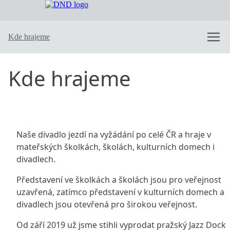
Dobře naladěné divadlo
Nabízené pohádky
Inscenace “V dešti“
O divadle
Kde hrajeme
Kde hrajeme
Napsali o nás
Kontaktujte nás
Naše divadlo jezdí na vyžádání po celé ČR a hraje v
mateřských školkách, školách, kulturních domech i
divadlech.
Představení ve školkách a školách jsou pro veřejnost
uzavřená, zatímco představení v kulturních domech a
divadlech jsou otevřená pro širokou veřejnost.
Od září 2019 už jsme stihli vyprodat pražský Jazz Dock