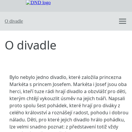
Dobře naladěné divadlo
Nabízené pohádky
Inscenace “V dešti“
O divadle
O divadle
Kde hrajeme
Napsali o nás
Kontaktujte nás
Bylo nebylo jedno divadlo, které založila princezna
Markéta s princem Josefem. Markéta i Josef jsou oba
herci, kteří tuze rádi hrají divadlo a obzvlášť pro děti,
kterým chtějí vykouzlit úsměv na jejich tváři. Napsali
proto spolu šest pohádek, které hrají pro diváky z
celého království a roznášejí radost, pohodu i dobrou
náladu. Děti, pro které jejich divadlo hrálo pohádku,
lze velmi snadno poznat: z představení totiž vždy