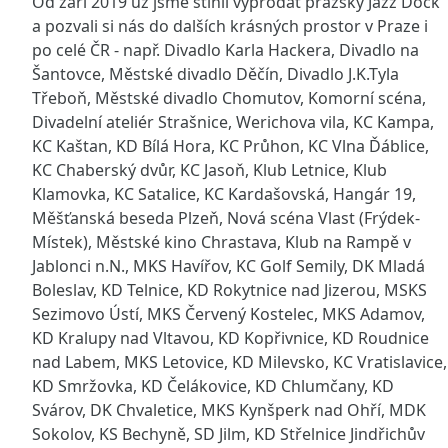
Od září 2019 už jsme stihli vyprodat pražský Jazz Dock
a pozvali si nás do dalších krásných prostor v Praze i
po celé ČR - např. Divadlo Karla Hackera, Divadlo na
Šantovce, Městské divadlo Děčín, Divadlo J.K.Tyla
Třeboň, Městské divadlo Chomutov, Komorní scéna,
Divadelní ateliér Strašnice, Werichova vila, KC Kampa,
KC Kaštan, KD Bílá Hora, KC Průhon, KC Vlna Ďáblice,
KC Chaberský dvůr, KC Jasoň, Klub Letnice, Klub
Klamovka, KC Satalice, KC Kardašovská, Hangár 19,
Měšťanská beseda Plzeň, Nová scéna Vlast (Frýdek-
Místek), Městské kino Chrastava, Klub na Rampě v
Jablonci n.N., MKS Havířov, KC Golf Semily, DK Mladá
Boleslav, KD Telnice, KD Rokytnice nad Jizerou, MSKS
Sezimovo Ústí, MKS Červený Kostelec, MKS Adamov,
KD Kralupy nad Vltavou, KD Kopřivnice, KD Roudnice
nad Labem, MKS Letovice, KD Milevsko, KC Vratislavice,
KD Smržovka, KD Čelákovice, KD Chlumčany, KD
Svárov, DK Chvaletice, MKS Kynšperk nad Ohří, MDK
Sokolov, KS Bechyně, SD Jilm, KD Střelnice Jindřichův