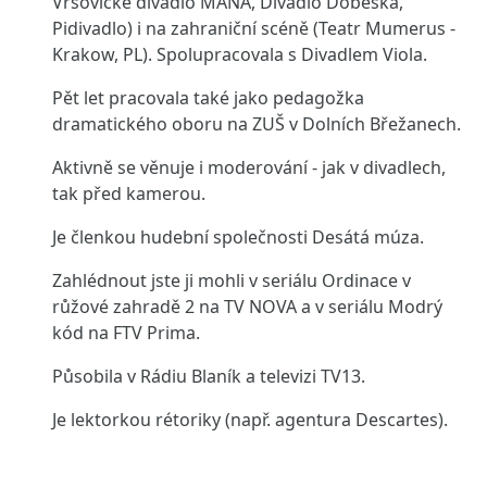
Vršovické divadlo MANA, Divadlo Dobeška,
Pidivadlo) i na zahraniční scéně (Teatr Mumerus -
Krakow, PL). Spolupracovala s Divadlem Viola.
Pět let pracovala také jako pedagožka
dramatického oboru na ZUŠ v Dolních Břežanech.
Aktivně se věnuje i moderování - jak v divadlech,
tak před kamerou.
Je členkou hudební společnosti Desátá múza.
Zahlédnout jste ji mohli v seriálu Ordinace v
růžové zahradě 2 na TV NOVA a v seriálu Modrý
kód na FTV Prima.
Působila v Rádiu Blaník a televizi TV13.
Je lektorkou rétoriky (např. agentura Descartes).