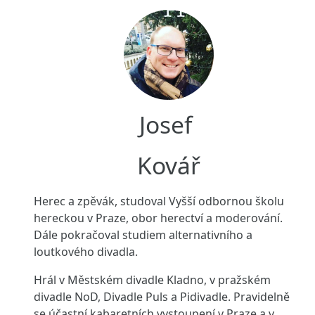
Josef
Kovář
Herec a zpěvák, studoval Vyšší odbornou školu
hereckou v Praze, obor herectví a moderování.
Dále pokračoval studiem alternativního a
loutkového divadla.
Hrál v Městském divadle Kladno, v pražském
divadle NoD, Divadle Puls a Pidivadle. Pravidelně
se účastní kabaretních vystoupení v Praze a v