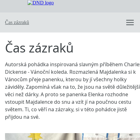
Dobře naladěné divadlo
Nabízené pohádky
Princezna Čokoláda
Trable vodníka Toníka
Čas zázraků
Čas zázraků
Co zaseješ, to sklidíš
Jak si Cizopaska s Bacilkou už ani neškrtly
Hejkal Hugo
Inscenace “V dešti“
O divadle
Kde hrajeme
Napsali o nás
Kontaktujte nás
Autorská pohádka inspirovaná slavným příběhem Charle
Dickense - Vánoční koleda. Rozmazlená Majdalenka si k
Vánocům přeje panenku, kterou by jí všechny holky
záviděly. Zapomíná však na to, že jsou na světě důležitější
věci než dárky. A proto se panenka Elenka rozhodne
vstoupit Majdalence do snu a vzít jí na poučnou cestu
světem. Ti, co věří na zázraky, si v této pohádce jistě
přijdou na své.