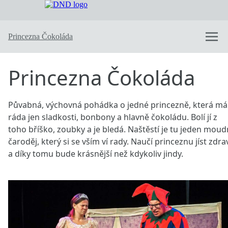
Dobře naladěné divadlo
Nabízené pohádky
Princezna Čokoláda
Princezna Čokoláda
Trable vodníka Toníka
Čas zázraků
Co zaseješ, to sklidíš
Jak si Cizopaska s Bacilkou už ani neškrtly
Hejkal Hugo
Inscenace “V dešti“
O divadle
Kde hrajeme
Napsali o nás
Kontaktujte nás
Půvabná, výchovná pohádka o jedné princezně, která má
ráda jen sladkosti, bonbony a hlavně čokoládu. Bolí jí z
toho bříško, zoubky a je bledá. Naštěstí je tu jeden moud
čaroděj, který si se vším ví rady. Naučí princeznu jíst zdra
a díky tomu bude krásnější než kdykoliv jindy.